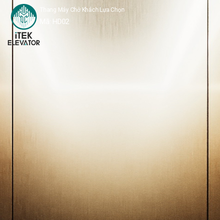
Thang Máy Chở Khách Lựa Chọn
Mã:
HD02